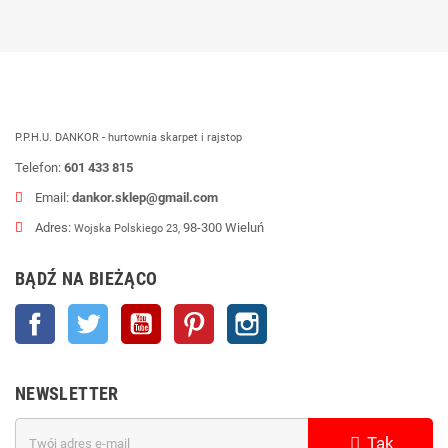
P.P.H.U. DANKOR - hurtownia skarpet i rajstop
Telefon:
601 433 815
Email:
dankor.sklep@gmail.com
Adres:
98-300 Wieluń
Wojska Polskiego 23,
BĄDŹ NA BIEŻĄCO
Facebook
Twitter
YouTube
Pinterest
Instagram
NEWSLETTER
Tak