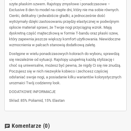
szyte płaskim szwem. Rajstopy zmysłowe i ponadczasowe –
Exclusive 8 den to model na ciepłe dni, który nie ma sobie równych.
Cienki, delikatny i jedwabiście gładki, a jednocześnie dość
wytrzymały dzięki zastosowaniu przędzy elastycznej w podwójnym
oplocie materiał sprawi, że Twoje nogi przyciągną wzrok. Mają
dyskretną część majteczkową w formie T-bandu oraz płaski szew,
który zapewnia jeszcze większy komfort użytkowania. Niewidoczne
wzmocnienia w palcach stanowią dodatkową zaletę.
Dostępne w wielu ponadczasowych kolorach do wyboru, sprawdzą
się niezależnie od sytuacji. Rajstopy uzupełnią każdą stylizację i
choć są uniwersalne, możesz być pewna, że nigdy Ci się nie znudzą.
Poczujesz się w nich niezwykle kobieco i zechcesz częściej
odsłaniać swoje nogi, a posiadanie kilku wariantów kolorystycznych
urozmaici Twój codzienny look.
DODATKOWE INFORMACJE
Skład: 85% Poliamid, 15% Elastan
Komentarze
(0)
chat