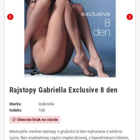
chevron_left
chevron_right
Rajstopy Gabriella Exclusive 8 den
Marka
Gabriella
Indeks
100
Obecnie brak na stanie
block
Niezwykle cienkie rajstopy o grubości 8 den wykonane z włókna
Lycra. Bez wydzielonej części majteczkowej, z bawełnianym klinem,