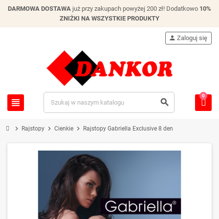
DARMOWA DOSTAWA
już przy zakupach powyżej 200 zł! Dodatkowo
10%
ZNIŻKI NA WSZYSTKIE PRODUKTY
person
Zaloguj się
0
view_headline
search
chevron_right
chevron_right
chevron_right
Rajstopy
Cienkie
Rajstopy Gabriella Exclusive 8 den