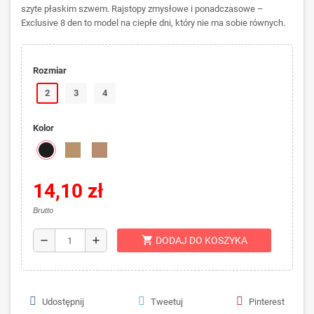
szyte płaskim szwem. Rajstopy zmysłowe i ponadczasowe –
Exclusive 8 den to model na ciepłe dni, który nie ma sobie równych.
Rozmiar
2
3
4
Kolor
14,10 zł
Brutto
shopping_cart
remove
add
DODAJ DO KOSZYKA
Udostępnij
Tweetuj
Pinterest